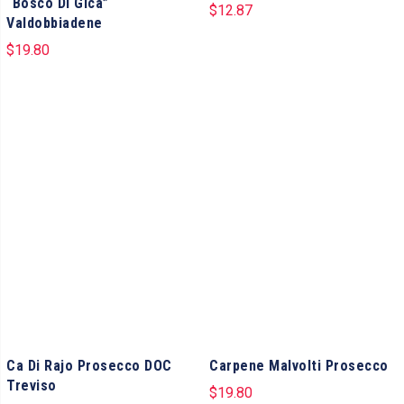
“Bosco Di Gica”
$
12.87
Valdobbiadene
$
19.80
Ca Di Rajo Prosecco DOC
Carpene Malvolti Prosecco
Treviso
$
19.80