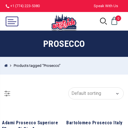
+1 (774) 223-5380
Speak With Us
0
PROSECCO
Products tagged “Prosecco”
Adami Prosecco Superiore
Bartolomeo Prosecco Italy