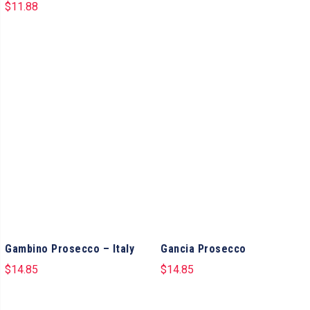
$
11.88
Gambino Prosecco – Italy
Gancia Prosecco
$
14.85
$
14.85